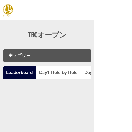
JAPAN FOOTGOLF ASSOCIATION
TBCオープン
Leaderboard
Day1 Hole by Hole
Day2 Hole by Hole