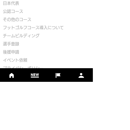
​​日本代表
公認コース
​その他のコース
​
フットゴルフコース導入について
​チームビルディング
選手登録​
​後援申請
​イベント依頼
プライバシーポリシー
Golf Course Development Partner
PR Partner