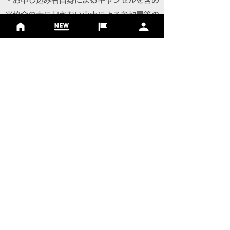
当協会の責に帰さない事由による参加費等の
払戻しは一切認められません。
・荒天・地震・風水害・降雪・事件・事故・
疫病等、当協会の責によらない事情による開
催の縮小、延期、中止の場合、参加費の返
金、また宿泊・交通費など大会参加にかかる
参加者の費用の支払いは致しません。
【個人情報について】
・主催者は、個人情報の保護法令を遵守し、
参加者の個人情報を取り扱います。
・大会参加者へのサービス向上を目的とし、
参加案内、関連情報の通知、大会協賛・協
力・関係団体からのサービスの提供に利用い