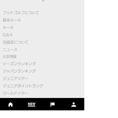
フットゴルフについて
基本ルール
ルール
Q＆A
​
当協会について
北海道オープン2021の
第23回SHIELDS
​ニュース
参加受付は6月24日午前
の参加受付は6月
大会情報
0時から
前0時から
シーズンランキング
ジャパンランキング
ジュニアツアー
ジュニアポイントランク
​ワールドツアー
​​日本代表
公認コース
​その他のコース