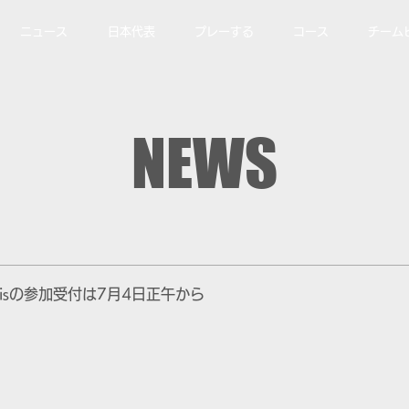
ニュース
日本代表
プレーする
コース
チーム
NEWS
onisの参加受付は7月4日正午から