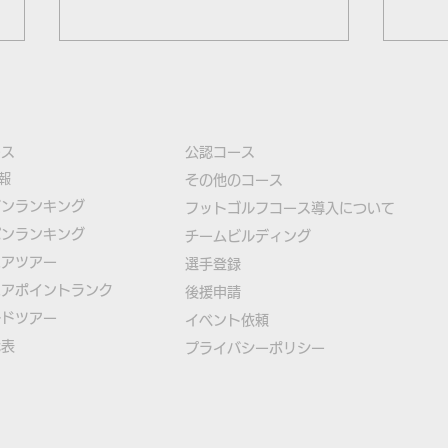
ース
公認コース
報
​その他のコース
ズンランキング
​
フットゴルフコース導入について
パンランキング
​チームビルディング
北海道オープン2021の参加
第23
ニアツアー
選手登録​
受付は6月24日午前0時から
加受
ニアポイントランク
​後援申請
ら
ルドツアー
​イベント依頼
代表
プライバシーポリシー