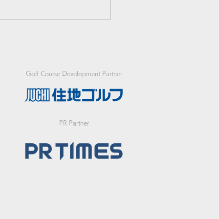
Golf Course Development Partner
回SHIELDS OPENの参
PR Partner
付は6月24日午前0時か