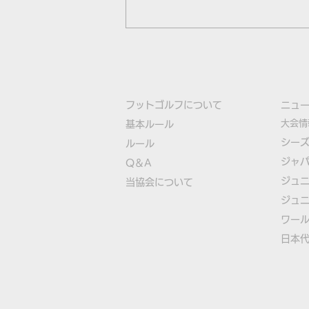
フットゴルフについて
​ニュ
大会情
基本ルール
シー
ルール
ジャ
Q＆A
フットゴルフジャパンツアー
ジュ
​
当協会について
2019-21シーズン表彰式＆
ジュ
21-22シーズンに関する動画
​ワー
​​日本
を公開