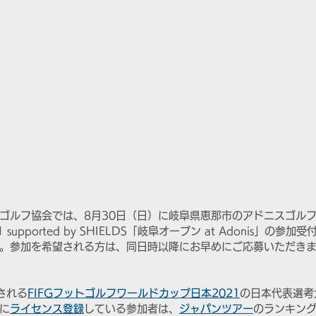
ゴルフ協会では、8月30日（日）に岐阜県恵那市のアドニスゴル
supported by SHIELDS「岐阜オープン at Adonis」の参
。参加を希望される方は、同日時以降にお早めにご応募いただき
される
FIFGフットゴルフワールドカップ日本2021
の日本代表選考
に
ライセンス登録
している参加者は、
ジャパンツアー
のランキン