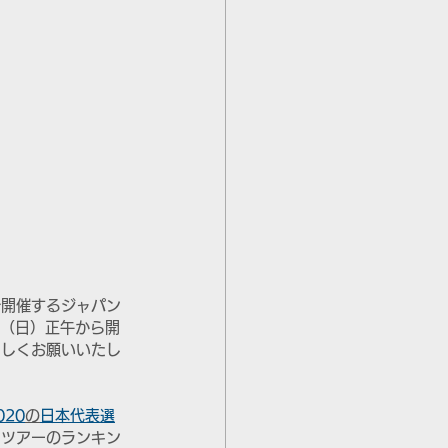
で開催するジャパン
月21日（日）正午から開
ろしくお願いいたし
20
の
日本代表選
ンツアーのランキン