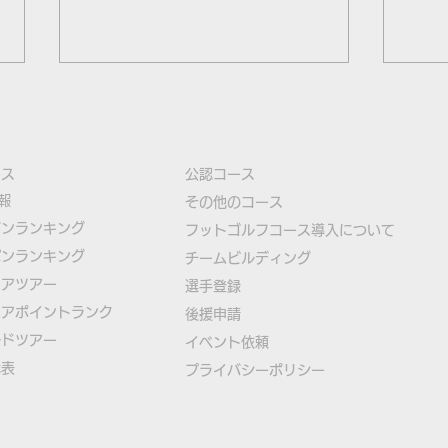
ース
公認コース
報
​その他のコース
ズンランキング
​
フットゴルフコース導入について
パンランキング
​チームビルディング
北海道オープン2021の参加
第23
ニアツアー
選手登録​
受付は6月24日午前0時から
加受
ニアポイントランク
​後援申請
ら
ルドツアー
​イベント依頼
代表
プライバシーポリシー