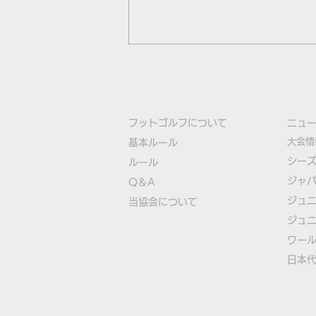
フットゴルフについて
​ニュ
大会情
基本ルール
シー
ルール
ジャ
Q＆A
フットゴルフジャパンツアー
ジュ
​
当協会について
2019-21シーズン表彰式＆
ジュ
21-22シーズンに関する動画
​ワー
​​日本
を公開