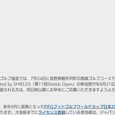
ゴルフ協会では、7月24日に長野県軽井沢町の馬越ゴルフコース
orted by SHIELDS「第11回Shields Open」の参加受付を6
望される方は、同日時以降にお早めにご応募いただきますようよ
、来年9月に延期となった
FIFGフットゴルフワールドカップ日本20
ります。大会前までに
ライセンス登録
している参加者は、ジャパ