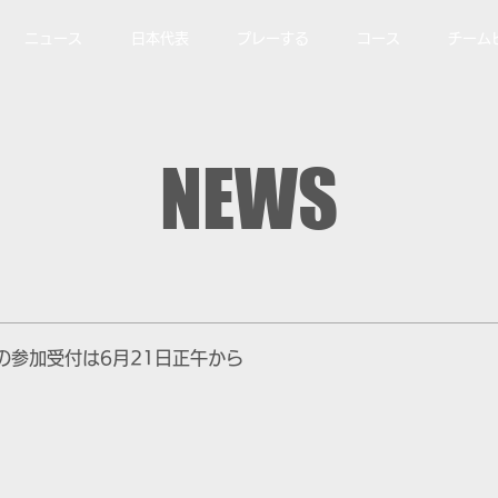
ニュース
日本代表
プレーする
コース
チーム
NEWS
penの参加受付は6月21日正午から