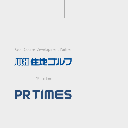
Golf Course Development Partner
回SHIELDS OPENの参
PR Partner
付は6月24日午前0時か