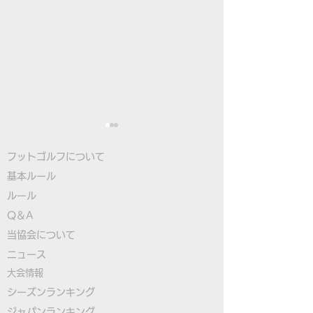
フットゴルフについて
基本ルール
ルール
Q＆A
​
当協会について
北海道オープン2021の
第23回SHIELDS
​ニュース
参加受付は6月24日午前
の参加受付は6月
大会情報
0時から
前0時から
シーズンランキング
ジャパンランキング