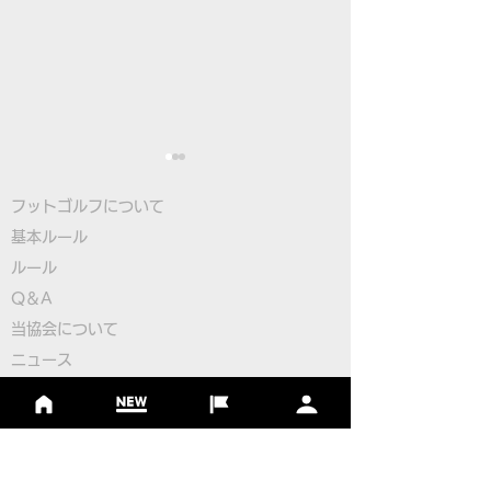
フットゴルフについて
基本ルール
ルール
Q＆A
​
当協会について
古田選手が8位タイで最
大塚選手が日本
​ニュース
終日へ、フットゴルフ初
の3位タイ発進
大会情報
のユースW杯2日目終了
ゴルフ初のユー
シーズンランキング
ジャパンランキング
幕！
ジュニアツアー