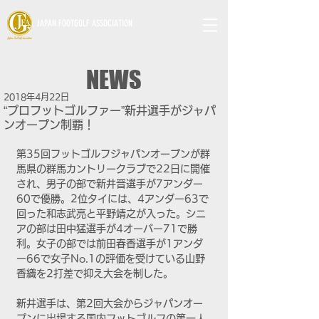
JAPAN FOOTGOLF ASSOCIATION
NEWS
2018年4月22日
“プロフットゴルファー”新井選手がジャパ
ンオープン制覇！
第35回フットゴルフジャパンオープンが群
馬県の群馬カントリークラブで22日に開催
され、男子の部で新井晋選手が7アンダー
60で優勝。2位タイには、4アンダー63で
回った和志武亮と平野靖之が入った。シニ
アの部は田中猛選手が4オーバー71で勝
利。女子の部では前田春香選手が1アンダ
ー66で女子No.1の評価を受けている山野
香織を2打差で抑え大会を制した。
新井選手は、第2回大会からジャパンオー
プンに出場する国内フットゴルフの第一人