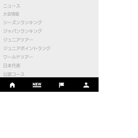
​ニュース
大会情報
シーズンランキング
ジャパンランキング
ジュニアツアー
ジュニアポイントランク
​ワールドツアー
​​日本代表
公認コース
​その他のコース
​
フットゴルフコース導入について
​チームビルディング
選手登録​
​後援申請
​イベント依頼
プライバシーポリシー