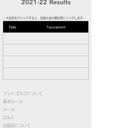
2021-22 Results
​・大会名をクリックすると、当該大会の順位表にリンクします。
Date
Tournament
フットゴルフについて
基本ルール
ルール
Q＆A
​
当協会について