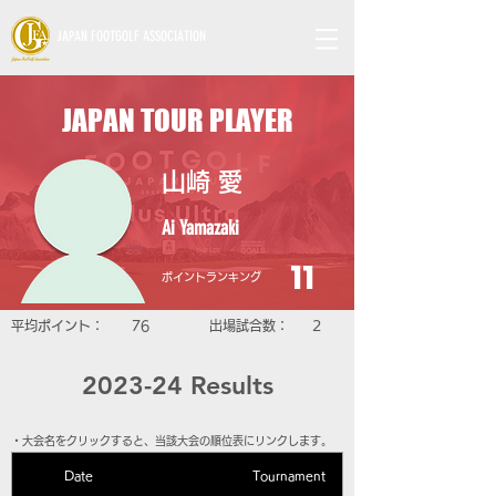
JAPAN FOOTGOLF ASSOCIATION
JAPAN TOUR PLAYER
山崎 愛
Ai Yamazaki
11
​ポイントランキング
​平均ポイント：
76
​出場試合数：
2
2023-24 Results
​・大会名をクリックすると、当該大会の順位表にリンクします。
Date
Tournament