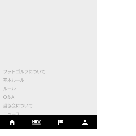
フットゴルフについて
基本ルール
ルール
Q＆A
​
当協会について
​ニュース
大会情報
シーズンランキング