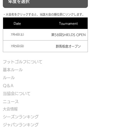
​・大会名をクリックすると、当該大会の順位表にリンクします。
Date
Tournament
第58回SHIELDS OPEN
7月4日(土)
群馬板倉オープン
7月5日(日)
フットゴルフについて
基本ルール
ルール
Q＆A
​
当協会について
​ニュース
大会情報
シーズンランキング
ジャパンランキング