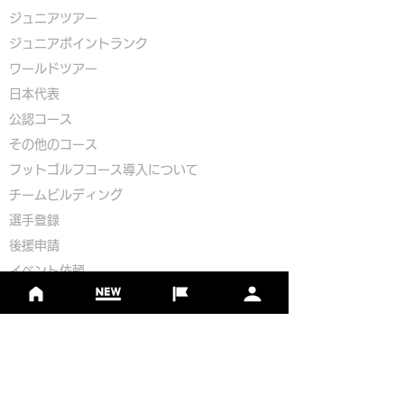
ジュニアツアー
ジュニアポイントランク
​ワールドツアー
​​日本代表
公認コース
​その他のコース
​
フットゴルフコース導入について
​チームビルディング
選手登録​
​後援申請
​イベント依頼
プライバシーポリシー
Golf Course Development Partner