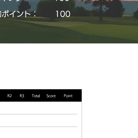
均ポイント：
​100
R2
R3
Total
Score
Point