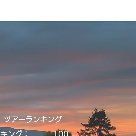
ビルディング
登録・申請・依頼
新規登録／ログイン
​ツアーランキング
ンキング：
​100