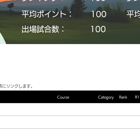
平均ポイント：
​100
平
​出場試合数：
​100
表にリンクします。
Course
Category
Rank
R1