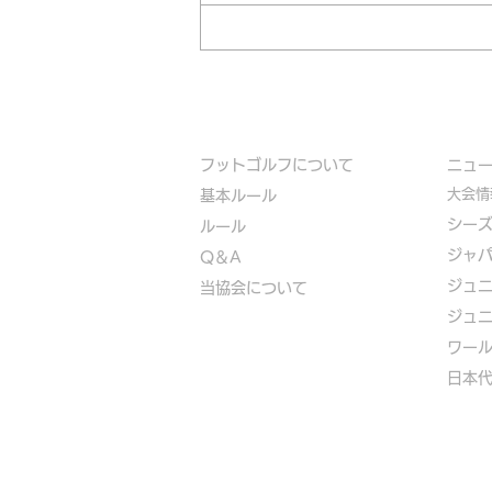
フットゴルフについて
​ニュ
大会情
基本ルール
シー
ルール
ジャ
Q＆A
ジュ
​
当協会について
ジュ
​ワー
​​日本