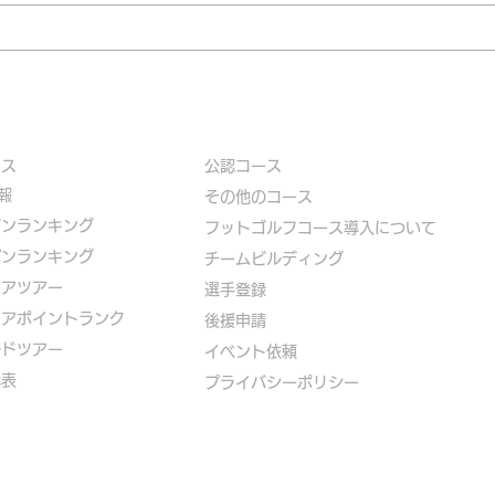
ース
公認コース
報
​その他のコース
ズンランキング
​
フットゴルフコース導入について
パンランキング
​チームビルディング
ニアツアー
選手登録​
ニアポイントランク
​後援申請
ルドツアー
​イベント依頼
代表
プライバシーポリシー