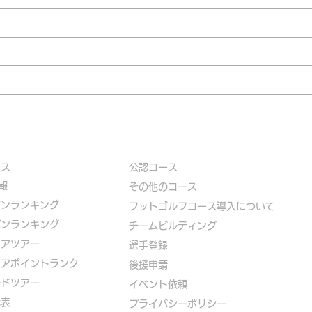
ース
公認コース
報
​その他のコース
ズンランキング
​
フットゴルフコース導入について
パンランキング
​チームビルディング
ニアツアー
選手登録​
ニアポイントランク
​後援申請
ルドツアー
​イベント依頼
代表
プライバシーポリシー