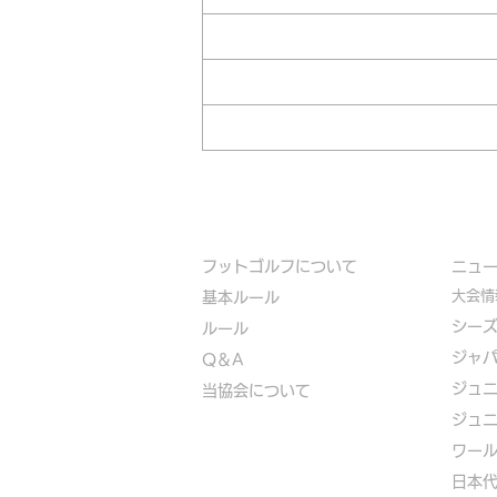
フットゴルフについて
​ニュ
大会情
基本ルール
シー
ルール
ジャ
Q＆A
ジュ
​
当協会について
ジュ
​ワー
​​日本