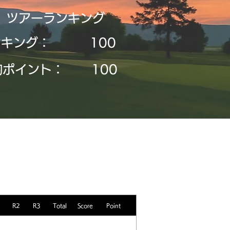
​ツアーランキング
ンキング：
​100
均ポイント：
​100
R2
R3
Total
Score
Point