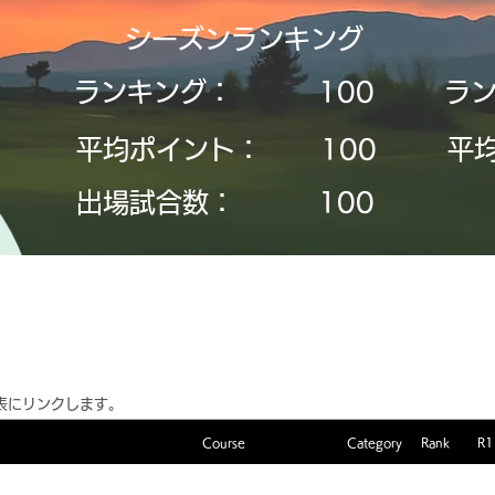
シーズンランキング
ランキング：
​100
ラ
平均ポイント：
​100
平
​出場試合数：
​100
表にリンクします。
Course
Category
Rank
R1