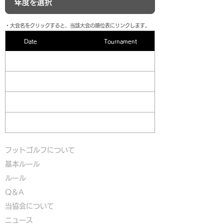
​・大会名をクリックすると、当該大会の順位表にリンクします。
Date
Tournament
フットゴルフについて
基本ルール
ルール
Q＆A
​
当協会について
​ニュース