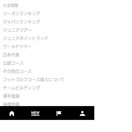
大会情報
シーズンランキング
ジャパンランキング
ジュニアツアー
ジュニアポイントランク
​ワールドツアー
​​日本代表
公認コース
​その他のコース
​
フットゴルフコース導入について
​チームビルディング
選手登録​
​後援申請
​イベント依頼
プライバシーポリシー