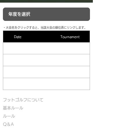
​・大会名をクリックすると、当該大会の順位表にリンクします。
Date
Tournament
フットゴルフについて
基本ルール
ルール
Q＆A