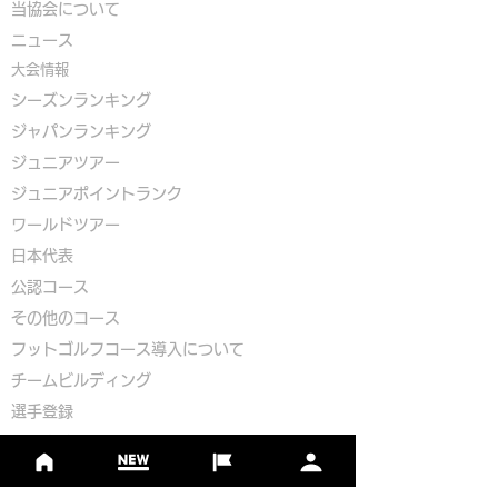
​
当協会について
​ニュース
大会情報
シーズンランキング
ジャパンランキング
ジュニアツアー
ジュニアポイントランク
​ワールドツアー
​​日本代表
公認コース
​その他のコース
​
フットゴルフコース導入について
​チームビルディング
選手登録​
​後援申請
​イベント依頼