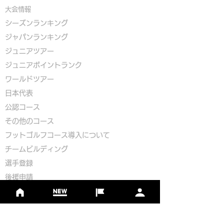
大会情報
シーズンランキング
ジャパンランキング
ジュニアツアー
ジュニアポイントランク
​ワールドツアー
​​日本代表
公認コース
​その他のコース
​
フットゴルフコース導入について
​チームビルディング
選手登録​
​後援申請
​イベント依頼
プライバシーポリシー