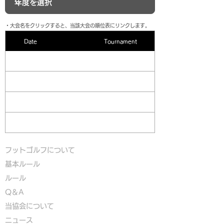
​・大会名をクリックすると、当該大会の順位表にリンクします。
Date
Tournament
フットゴルフについて
基本ルール
ルール
Q＆A
​
当協会について
​ニュース