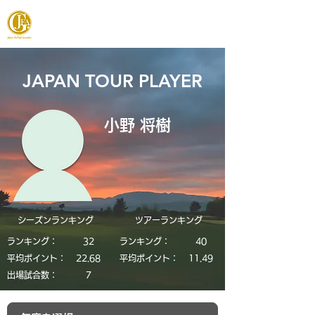
JAPAN FOOTGOLF ASSOCIATION
JAPAN TOUR PLAYER
小野 将樹
シーズンランキング
​ツアーランキング
ランキング：
32
ランキング：
40
平均ポイント：
22.68
平均ポイント：
11.49
​出場試合数：
7