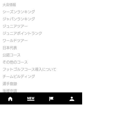
大会情報
シーズンランキング
ジャパンランキング
ジュニアツアー
ジュニアポイントランク
​ワールドツアー
​​日本代表
公認コース
​その他のコース
​
フットゴルフコース導入について
​チームビルディング
選手登録​
​後援申請
​イベント依頼
プライバシーポリシー