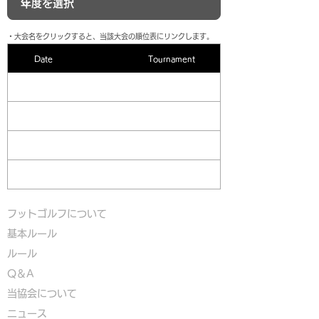
​・大会名をクリックすると、当該大会の順位表にリンクします。
Date
Tournament
フットゴルフについて
基本ルール
ルール
Q＆A
​
当協会について
​ニュース