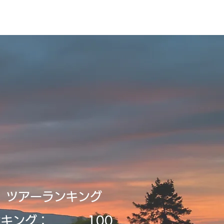
ビルディング
登録・申請・依頼
新規登録／ログイン
​ツアーランキング
ンキング：
​100