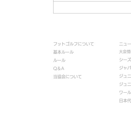
フットゴルフについて
​ニュ
大会情
基本ルール
シー
ルール
ジャ
Q＆A
ジュ
​
当協会について
ジュ
​ワー
​​日本