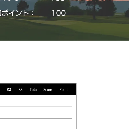
均ポイント：
​100
R2
R3
Total
Score
Point