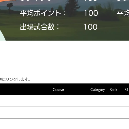
平均ポイント：
​100
平
​出場試合数：
​100
表にリンクします。
Course
Category
Rank
R1