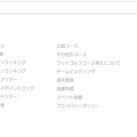
ース
公認コース
報
​その他のコース
ズンランキング
​
フットゴルフコース導入について
パンランキング
​チームビルディング
ニアツアー
選手登録​
ニアポイントランク
​後援申請
ルドツアー
​イベント依頼
代表
プライバシーポリシー