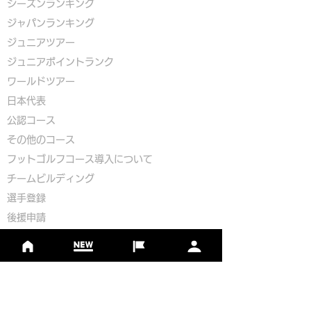
シーズンランキング
ジャパンランキング
ジュニアツアー
ジュニアポイントランク
​ワールドツアー
​​日本代表
公認コース
​その他のコース
​
フットゴルフコース導入について
​チームビルディング
選手登録​
​後援申請
​イベント依頼
プライバシーポリシー