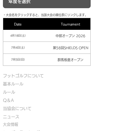
​・大会名をクリックすると、当該大会の順位表にリンクします。
Date
Tournament
中部オープン 2026
4月18日(土)
第58回SHIELDS OPEN
7月4日(土)
群馬板倉オープン
7月5日(日)
フットゴルフについて
基本ルール
ルール
Q＆A
​
当協会について
​ニュース
大会情報