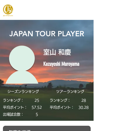
JAPAN FOOTGOLF ASSOCIATION
JAPAN TOUR PLAYER
室山 和慶
Kazuyoshi Muroyama
シーズンランキング
​ツアーランキング
ランキング：
25
ランキング：
28
平均ポイント：
57.52
平均ポイント：
30.28
​出場試合数：
5