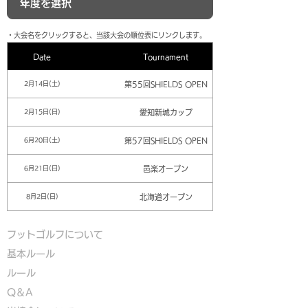
​・大会名をクリックすると、当該大会の順位表にリンクします。
Date
Tournament
第55回SHIELDS OPEN
2月14日(土)
愛知新城カップ
2月15日(日)
第57回SHIELDS OPEN
6月20日(土)
邑楽オープン
6月21日(日)
北海道オープン
8月2日(日)
フットゴルフについて
基本ルール
ルール
Q＆A