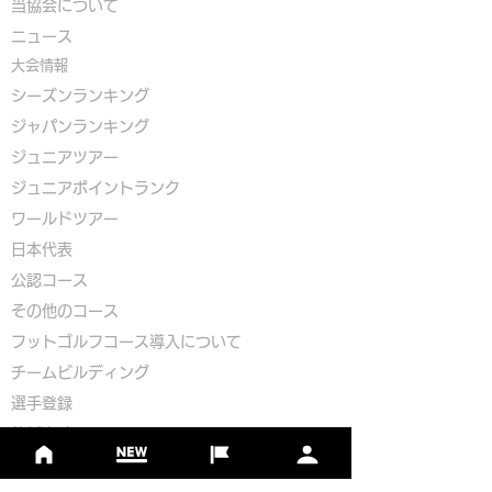
​
当協会について
​ニュース
大会情報
シーズンランキング
ジャパンランキング
ジュニアツアー
ジュニアポイントランク
​ワールドツアー
​​日本代表
公認コース
​その他のコース
​
フットゴルフコース導入について
​チームビルディング
選手登録​
​後援申請
​イベント依頼