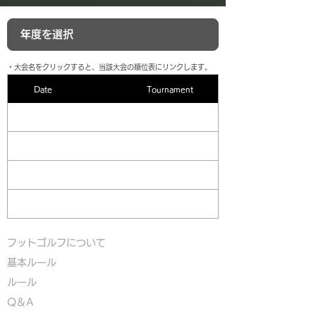
​・大会名をクリックすると、当該大会の順位表にリンクします。
Date
Tournament
フットゴルフについて
基本ルール
ルール
Q＆A