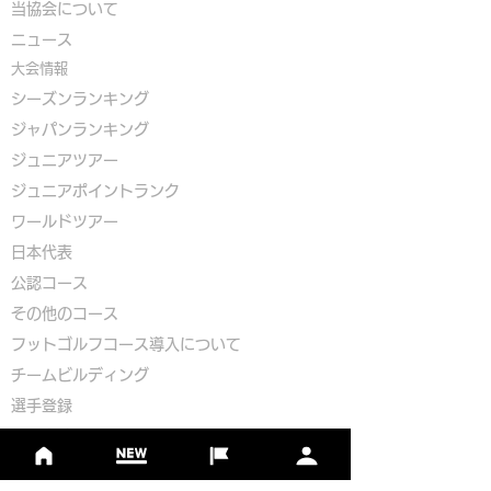
​
当協会について
​ニュース
大会情報
シーズンランキング
ジャパンランキング
ジュニアツアー
ジュニアポイントランク
​ワールドツアー
​​日本代表
公認コース
​その他のコース
​
フットゴルフコース導入について
​チームビルディング
選手登録​
​後援申請
​イベント依頼