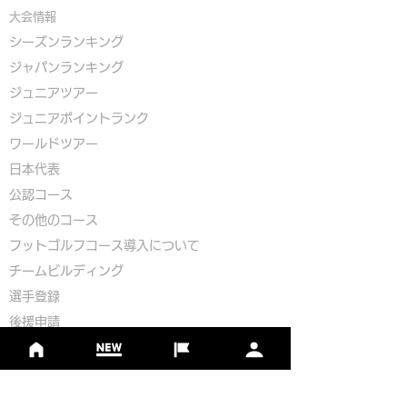
大会情報
シーズンランキング
ジャパンランキング
ジュニアツアー
ジュニアポイントランク
​ワールドツアー
​​日本代表
公認コース
​その他のコース
​
フットゴルフコース導入について
​チームビルディング
選手登録​
​後援申請
​イベント依頼
プライバシーポリシー