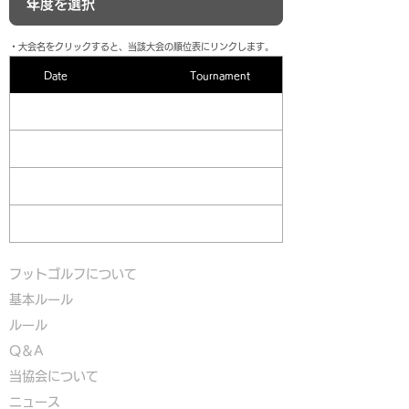
​・大会名をクリックすると、当該大会の順位表にリンクします。
Date
Tournament
フットゴルフについて
基本ルール
ルール
Q＆A
​
当協会について
​ニュース