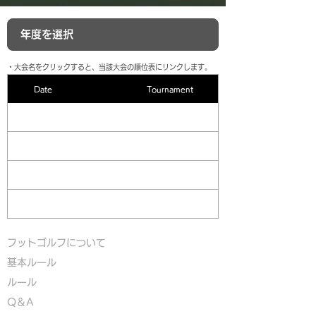
​・大会名をクリックすると、当該大会の順位表にリンクします。
Date
Tournament
フットゴルフについて
基本ルール
ルール
Q＆A