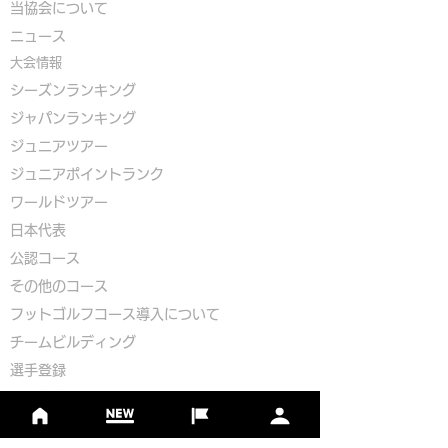
​
当協会について
​ニュース
大会情報
シーズンランキング
ジャパンランキング
ジュニアツアー
ジュニアポイントランク
​ワールドツアー
​​日本代表
公認コース
​その他のコース
​
フットゴルフコース導入について
​チームビルディング
選手登録​
​後援申請
​イベント依頼