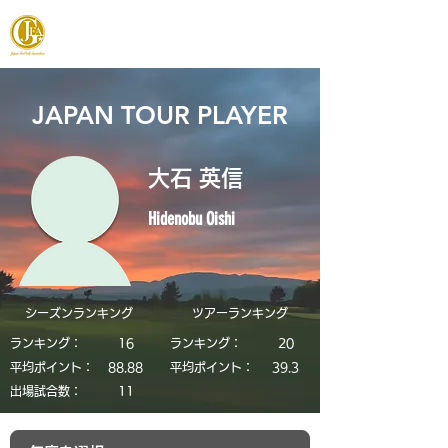
JAPAN FOOTGOLF ASSOCIATION
JAPAN TOUR PLAYER
大石 英信
Hidenobu Oishi
シーズンランキング
​ツアーランキング
ランキング：
16
ランキング：
20
平均ポイント：
88.88
平均ポイント：
39.3
​出場試合数：
11