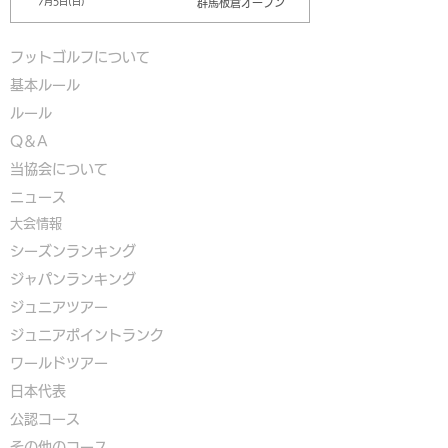
群馬板倉オープン
7月5日(日)
フットゴルフについて
基本ルール
ルール
Q＆A
​
当協会について
​ニュース
大会情報
シーズンランキング
ジャパンランキング
ジュニアツアー
ジュニアポイントランク
​ワールドツアー
​​日本代表
公認コース
​その他のコース