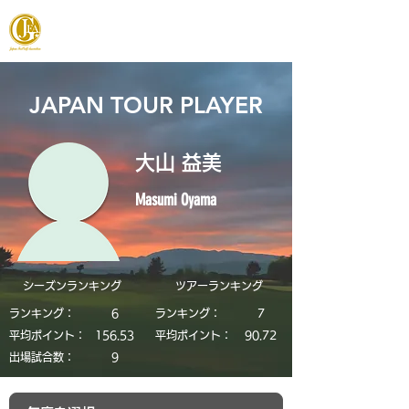
JAPAN FOOTGOLF ASSOCIATION
JAPAN TOUR PLAYER
大山 益美
Masumi Oyama
シーズンランキング
​ツアーランキング
ランキング：
6
ランキング：
7
平均ポイント：
156.53
平均ポイント：
90.72
​出場試合数：
9