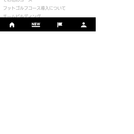
​
フットゴルフコース導入について
​チームビルディング
選手登録​
​後援申請
​イベント依頼
プライバシーポリシー
Golf Course Development Partner
PR Partner