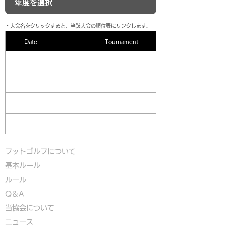
​・大会名をクリックすると、当該大会の順位表にリンクします。
Date
Tournament
フットゴルフについて
基本ルール
ルール
Q＆A
​
当協会について
​ニュース