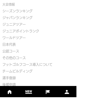
大会情報
シーズンランキング
ジャパンランキング
ジュニアツアー
ジュニアポイントランク
​ワールドツアー
​​日本代表
公認コース
​その他のコース
​
フットゴルフコース導入について
​チームビルディング
選手登録​
​後援申請
​イベント依頼
プライバシーポリシー