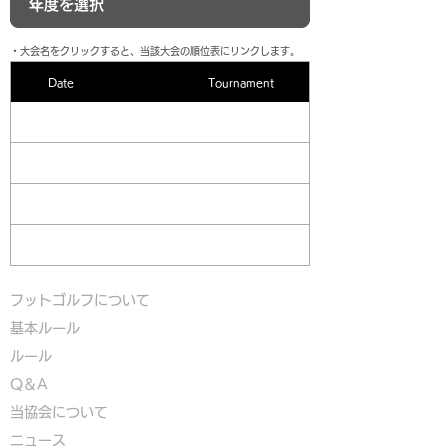
​・大会名をクリックすると、当該大会の順位表にリンクします。
Date
Tournament
フットゴルフについて
基本ルール
ルール
Q＆A
​
当協会について
​ニュース