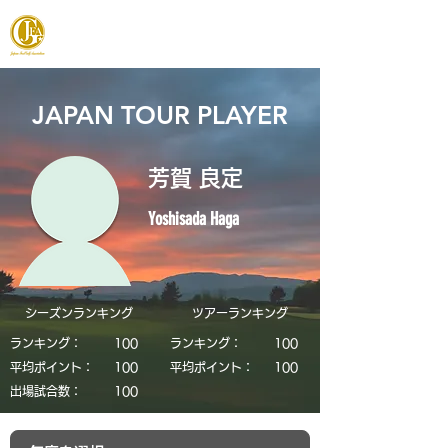
JAPAN FOOTGOLF ASSOCIATION
JAPAN TOUR PLAYER
芳賀 良定
Yoshisada Haga
シーズンランキング
​ツアーランキング
ランキング：
​100
ランキング：
​100
平均ポイント：
​100
平均ポイント：
​100
​出場試合数：
​100