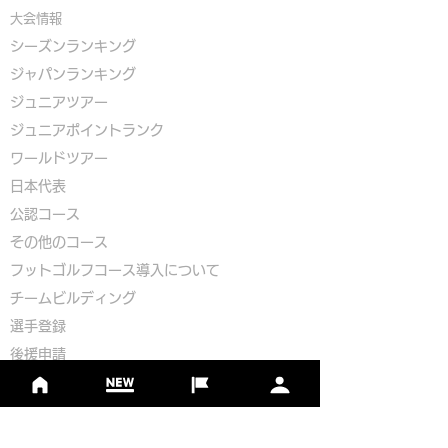
大会情報
シーズンランキング
ジャパンランキング
ジュニアツアー
ジュニアポイントランク
​ワールドツアー
​​日本代表
公認コース
​その他のコース
​
フットゴルフコース導入について
​チームビルディング
選手登録​
​後援申請
​イベント依頼
プライバシーポリシー