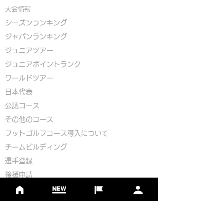
大会情報
シーズンランキング
ジャパンランキング
ジュニアツアー
ジュニアポイントランク
​ワールドツアー
​​日本代表
公認コース
​その他のコース
​
フットゴルフコース導入について
​チームビルディング
選手登録​
​後援申請
​イベント依頼
プライバシーポリシー