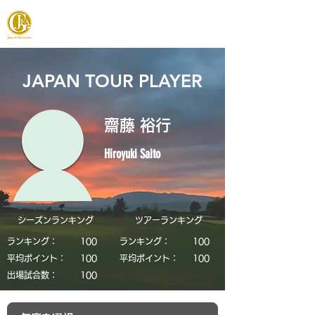
JAPAN FOOTGOLF ASSOCIATION
JAPAN TOUR PLAYER
齋藤 裕行
Hiroyuki Saito
シーズンランキング
​ツアーランキング
ランキング：
​100
ランキング：
​100
平均ポイント：
​100
平均ポイント：
​100
​出場試合数：
​100