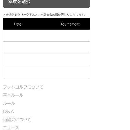
​・大会名をクリックすると、当該大会の順位表にリンクします。
Date
Tournament
フットゴルフについて
基本ルール
ルール
Q＆A
​
当協会について
​ニュース