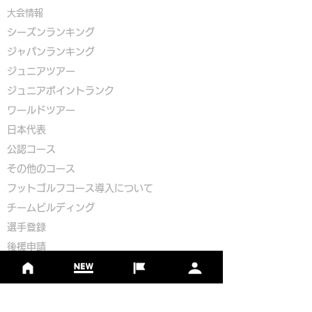
大会情報
シーズンランキング
ジャパンランキング
ジュニアツアー
ジュニアポイントランク
​ワールドツアー
​​日本代表
公認コース
​その他のコース
​
フットゴルフコース導入について
​チームビルディング
選手登録​
​後援申請
​イベント依頼
プライバシーポリシー