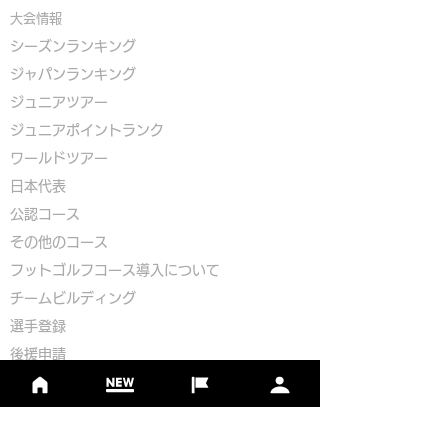
大会情報
シーズンランキング
ジャパンランキング
ジュニアツアー
ジュニアポイントランク
​ワールドツアー
​​日本代表
公認コース
​その他のコース
​
フットゴルフコース導入について
​チームビルディング
選手登録​
​後援申請
​イベント依頼
プライバシーポリシー