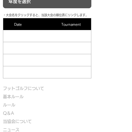
​・大会名をクリックすると、当該大会の順位表にリンクします。
Date
Tournament
フットゴルフについて
基本ルール
ルール
Q＆A
​
当協会について
​ニュース