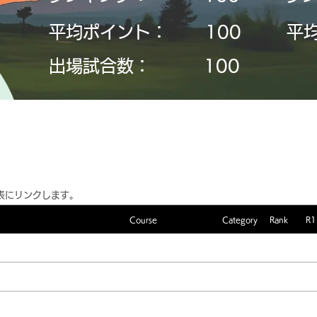
平均ポイント：
​100
平
​出場試合数：
​100
表にリンクします。
Course
Category
Rank
R1