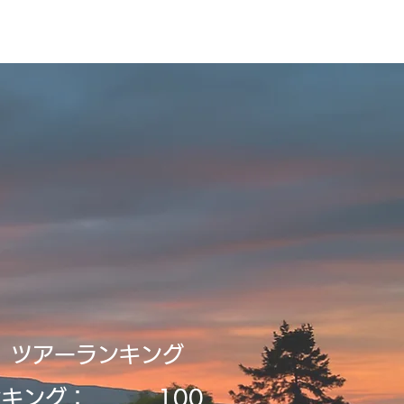
ビルディング
登録・申請・依頼
新規登録／ログイン
​ツアーランキング
ンキング：
​100