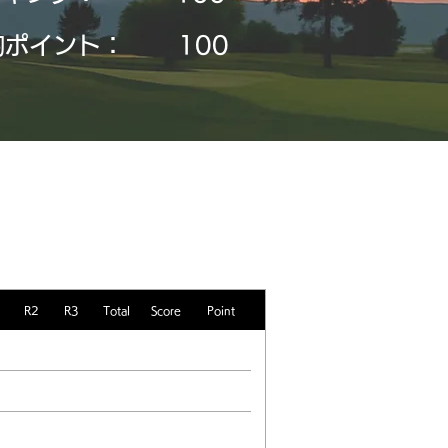
均ポイント：
​100
R2
R3
Total
Score
Point