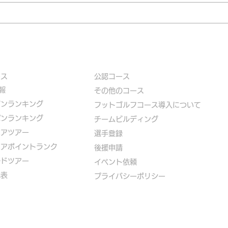
ース
公認コース
報
​その他のコース
ズンランキング
​
フットゴルフコース導入について
パンランキング
​チームビルディング
ニアツアー
選手登録​
ニアポイントランク
​後援申請
ルドツアー
​イベント依頼
代表
プライバシーポリシー