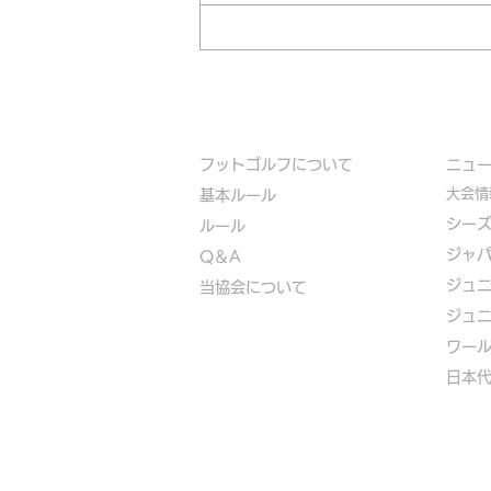
フットゴルフについて
​ニュ
大会情
基本ルール
シー
ルール
ジャ
Q＆A
ジュ
​
当協会について
ジュ
​ワー
​​日本