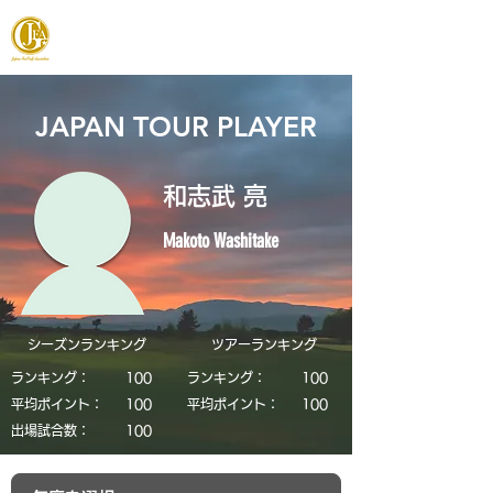
JAPAN FOOTGOLF ASSOCIATION
JAPAN TOUR PLAYER
和志武 亮
Makoto Washitake
シーズンランキング
​ツアーランキング
ランキング：
​100
ランキング：
​100
平均ポイント：
​100
平均ポイント：
​100
​出場試合数：
​100