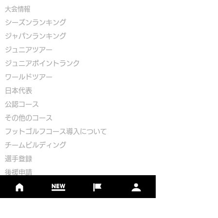
大会情報
シーズンランキング
ジャパンランキング
ジュニアツアー
ジュニアポイントランク
​ワールドツアー
​​日本代表
公認コース
​その他のコース
​
フットゴルフコース導入について
​チームビルディング
選手登録​
​後援申請
​イベント依頼
プライバシーポリシー