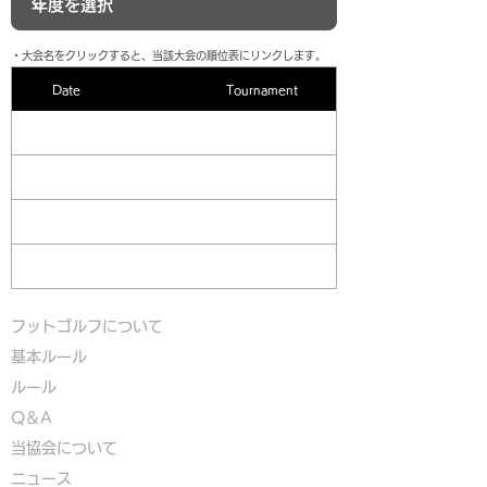
​・大会名をクリックすると、当該大会の順位表にリンクします。
Date
Tournament
フットゴルフについて
基本ルール
ルール
Q＆A
​
当協会について
​ニュース