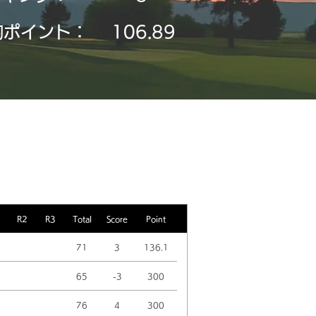
均ポイント：
106.89
R2
R3
Total
Score
Point
71
3
136.1
65
-3
300
76
4
300