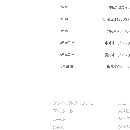
愛知新城カッ
2月15日(日)
第56回SHIELDS 
3月14日(土)
静岡カップ 20
3月15日(日)
中部オープン 20
4月18日(土)
愛知オープン 20
5月16日(土)
群馬板倉オープ
7月5日(日)
フットゴルフについて
​ニュ
大会情
基本ルール
シー
ルール
ジャ
Q＆A