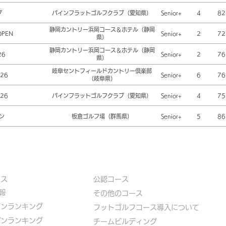
プ
パインフラットゴルフクラブ（愛知県）
Senior+
4
82
静岡カントリー浜岡コース＆ホテル（静岡
OPEN
Senior+
2
72
県）
静岡カントリー浜岡コース＆ホテル（静岡
26
Senior+
2
76
県）
岐阜セントフィールドカントリー倶楽部
26
Senior+
6
76
（岐阜県）
26
パインフラットゴルフクラブ（愛知県）
Senior+
4
75
ン
板倉ゴルフ場（群馬県）
Senior+
5
86
ース
公認コース
報
​その他のコース
ズンランキング
​
フットゴルフコース導入について
パンランキング
​チームビルディング