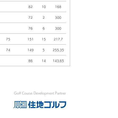
82
10
168
72
2
300
76
6
300
75
151
15
217.7
74
149
5
255.35
86
14
143.65
Golf Course Development Partner