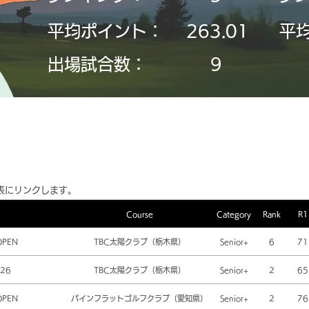
平均ポイント：
263.01
平
​出場試合数：
9
表にリンクします。
Course
Category
Rank
R1
OPEN
TBC太陽クラブ（栃木県）
Senior+
6
71
26
TBC太陽クラブ（栃木県）
Senior+
2
65
OPEN
パインフラットゴルフクラブ（愛知県）
Senior+
2
76