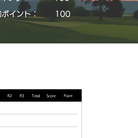
均ポイント：
​100
R2
R3
Total
Score
Point