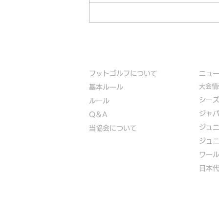
フットゴルフについて
​ニュ
大会情
基本ルール
シー
ルール
ジャ
Q＆A
ジュ
​
当協会について
ジュ
​ワー
​​日本