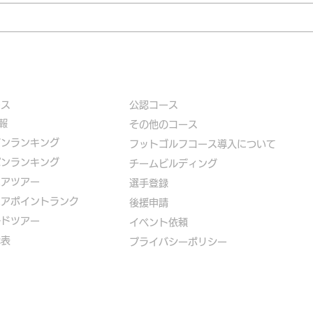
ース
公認コース
報
​その他のコース
ズンランキング
​
フットゴルフコース導入について
パンランキング
​チームビルディング
ニアツアー
選手登録​
ニアポイントランク
​後援申請
ルドツアー
​イベント依頼
代表
プライバシーポリシー