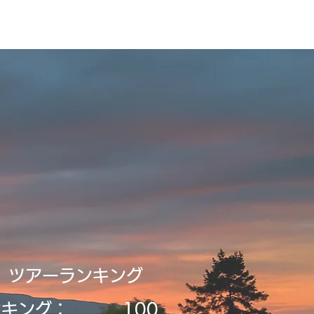
ビルディング
登録・申請・依頼
新規登録／ログイン
​ツアーランキング
ンキング：
​100