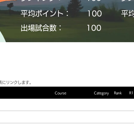
平均ポイント：
​100
平
​出場試合数：
​100
表にリンクします。
Course
Category
Rank
R1