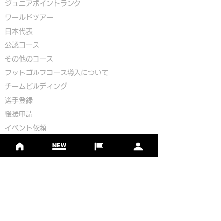
ジュニアポイントランク
​ワールドツアー
​​日本代表
公認コース
​その他のコース
​
フットゴルフコース導入について
​チームビルディング
選手登録​
​後援申請
​イベント依頼
プライバシーポリシー
Golf Course Development Partner