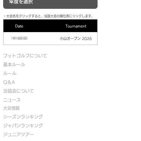
​・大会名をクリックすると、当該大会の順位表にリンクします。
Date
Tournament
小山オープン 2026
1月18日(日)
フットゴルフについて
基本ルール
ルール
Q＆A
​
当協会について
​ニュース
大会情報
シーズンランキング
ジャパンランキング
ジュニアツアー