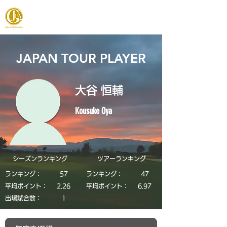
JAPAN FOOTGOLF ASSOCIATION
JAPAN TOUR PLAYER
大谷 恒輔
Kousuke Oya
シーズンランキング
​ツアーランキング
ランキング：
57
ランキング：
47
平均ポイント：
2.26
平均ポイント：
6.97
​出場試合数：
1