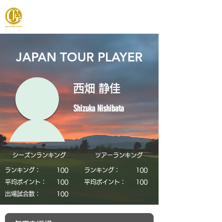
JAPAN FOOTGOLF ASSOCIATION
JAPAN TOUR PLAYER
西畑 静佳
Shizuka Nishibata
シーズンランキング
​ツアーランキング
ランキング：
​100
ランキング：
​100
平均ポイント：
​100
平均ポイント：
​100
​出場試合数：
​100