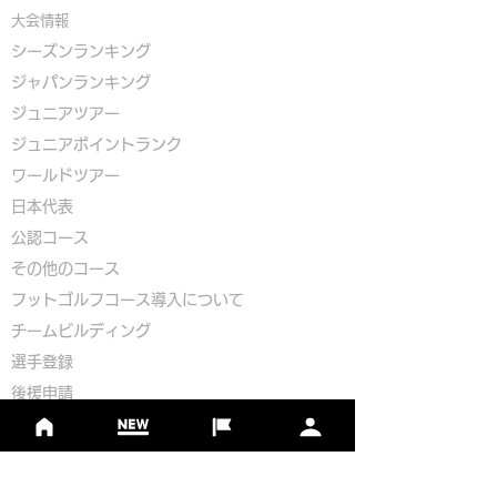
大会情報
シーズンランキング
ジャパンランキング
ジュニアツアー
ジュニアポイントランク
​ワールドツアー
​​日本代表
公認コース
​その他のコース
​
フットゴルフコース導入について
​チームビルディング
選手登録​
​後援申請
​イベント依頼
プライバシーポリシー