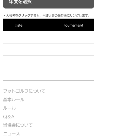
​・大会名をクリックすると、当該大会の順位表にリンクします。
Date
Tournament
フットゴルフについて
基本ルール
ルール
Q＆A
​
当協会について
​ニュース