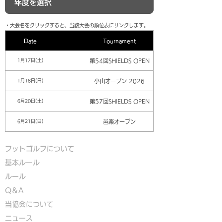
​・大会名をクリックすると、当該大会の順位表にリンクします。
Date
Tournament
第54回SHIELDS OPEN
1月17日(土)
小山オープン 2026
1月18日(日)
第57回SHIELDS OPEN
6月20日(土)
邑楽オープン
6月21日(日)
フットゴルフについて
基本ルール
ルール
Q＆A
​
当協会について
​ニュース