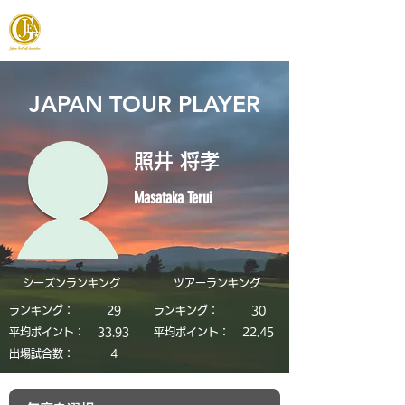
JAPAN FOOTGOLF ASSOCIATION
JAPAN TOUR PLAYER
照井 将孝
Masataka Terui
シーズンランキング
​ツアーランキング
ランキング：
29
ランキング：
30
平均ポイント：
33.93
平均ポイント：
22.45
​出場試合数：
4