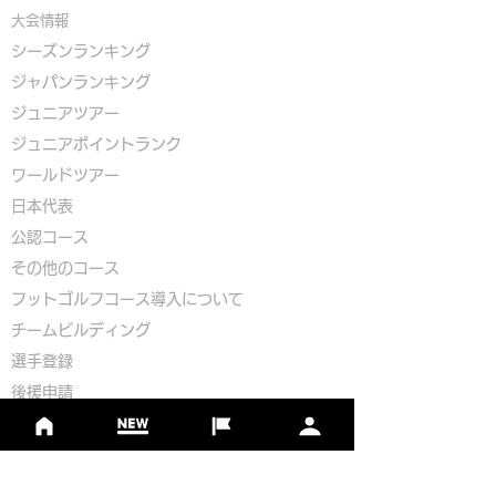
大会情報
シーズンランキング
ジャパンランキング
ジュニアツアー
ジュニアポイントランク
​ワールドツアー
​​日本代表
公認コース
​その他のコース
​
フットゴルフコース導入について
​チームビルディング
選手登録​
​後援申請
​イベント依頼
プライバシーポリシー