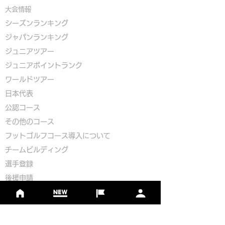
大会情報
シーズンランキング
ジャパンランキング
ジュニアツアー
ジュニアポイントランク
​ワールドツアー
​​日本代表
公認コース
​その他のコース
​
フットゴルフコース導入について
​チームビルディング
選手登録​
​後援申請
​イベント依頼
プライバシーポリシー