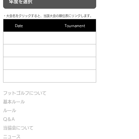
​・大会名をクリックすると、当該大会の順位表にリンクします。
Date
Tournament
フットゴルフについて
基本ルール
ルール
Q＆A
​
当協会について
​ニュース