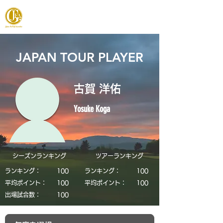
JAPAN FOOTGOLF ASSOCIATION
JAPAN TOUR PLAYER
古賀 洋佑
Yosuke Koga
シーズンランキング
​ツアーランキング
ランキング：
​100
ランキング：
​100
平均ポイント：
​100
平均ポイント：
​100
​出場試合数：
​100