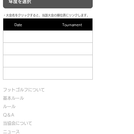
​・大会名をクリックすると、当該大会の順位表にリンクします。
Date
Tournament
フットゴルフについて
基本ルール
ルール
Q＆A
​
当協会について
​ニュース