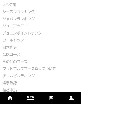
大会情報
シーズンランキング
ジャパンランキング
ジュニアツアー
ジュニアポイントランク
​ワールドツアー
​​日本代表
公認コース
​その他のコース
​
フットゴルフコース導入について
​チームビルディング
選手登録​
​後援申請
​イベント依頼
プライバシーポリシー