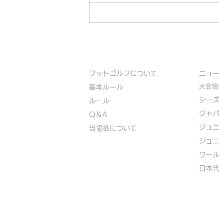
フットゴルフについて
​ニュ
大会情
基本ルール
シー
ルール
ジャ
Q＆A
ジュ
​
当協会について
ジュ
​ワー
​​日本