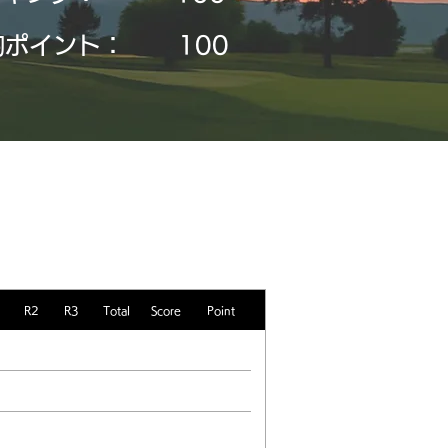
均ポイント：
​100
R2
R3
Total
Score
Point