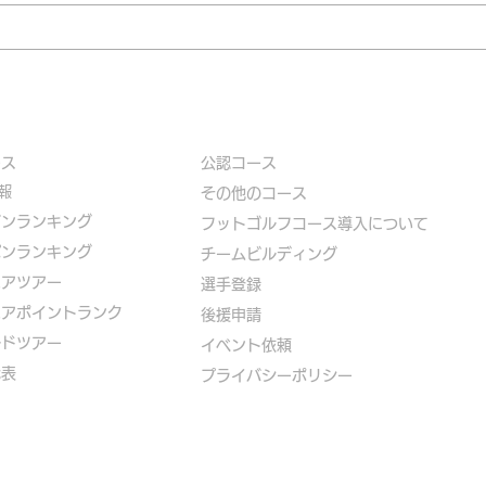
ース
公認コース
報
​その他のコース
ズンランキング
​
フットゴルフコース導入について
パンランキング
​チームビルディング
ニアツアー
選手登録​
ニアポイントランク
​後援申請
ルドツアー
​イベント依頼
代表
プライバシーポリシー