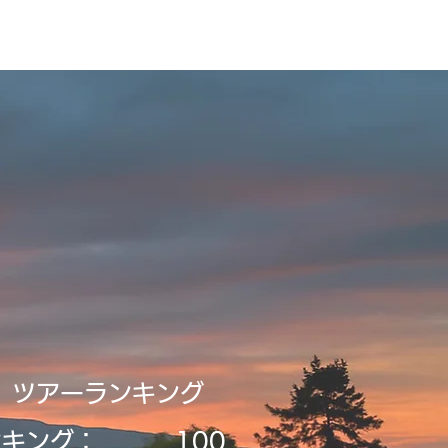
ビルディング
登録・申請・依頼
新規登録／ログイン
​ツアーランキング
ンキング：
​100