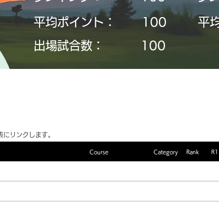
平均ポイント：
​100
平
​出場試合数：
​100
表にリンクします。
Course
Category
Rank
R1