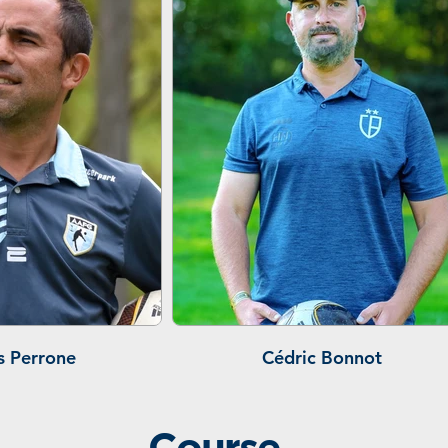
s Perrone
Cédric Bonnot
Course