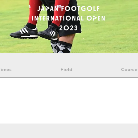
Times
Field
Course