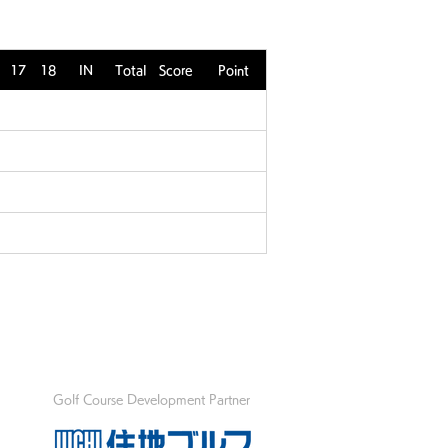
17
18
IN
Total
Score
Point
Golf Course Development Partner