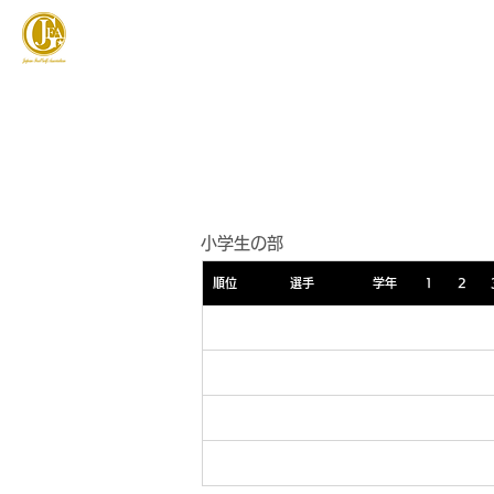
JAPAN FOOTGOLF ASSOCIATION
フットゴルフとは
小学生の部
順位
選手
学年
1
2