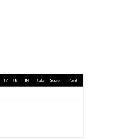
ビルディング
登録・申請・依頼
新規登録／ログイン
17
18
IN
Total
Score
Point