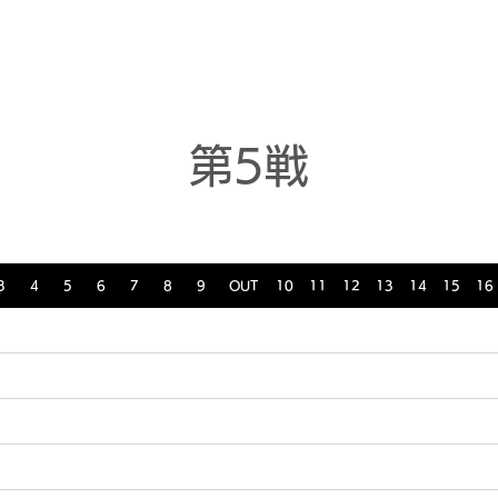
ニュース
日本代表
プレーする
コース
チーム
第5戦
3
4
5
6
7
8
9
OUT
10
11
12
13
14
15
16