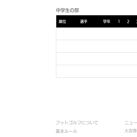
中学生の部
順位
選手
学年
1
2
フットゴルフについて
​ニュ
大会情
基本ルール