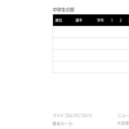
中学生の部
順位
選手
学年
1
2
フットゴルフについて
​ニュ
大会情
基本ルール