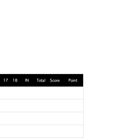
ビルディング
登録・申請・依頼
新規登録／ログイン
17
18
IN
Total
Score
Point