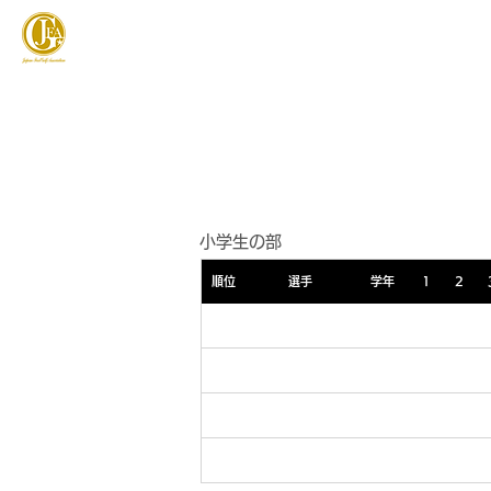
JAPAN FOOTGOLF ASSOCIATION
フットゴルフとは
小学生の部
順位
選手
学年
1
2