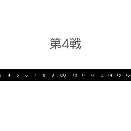
ニュース
日本代表
プレーする
コース
チーム
第4戦
3
4
5
6
7
8
9
OUT
10
11
12
13
14
15
16