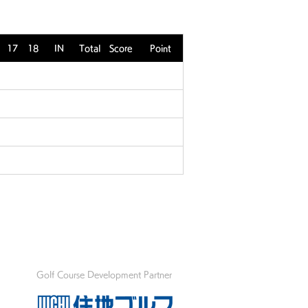
17
18
IN
Total
Score
Point
Golf Course Development Partner