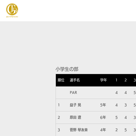
JAPAN FOOTGOLF ASSOCIATION
フットゴルフとは
小学生の部
順位
選手名
学年
1
2
3
PAR
4
4
5
1
益子 晃
5年
4
3
5
2
原田 遼
6年
5
4
3
3
菅野 琴友音
4年
2
5
3