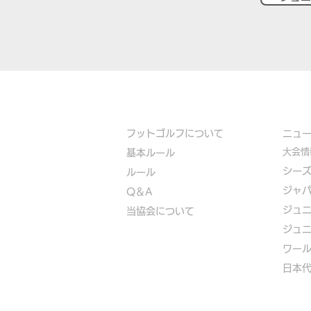
フットゴルフについて
​ニュ
大会情
基本ルール
シー
ルール
ジャ
Q＆A
ジュ
​
当協会について
ジュ
​ワー
​​日本