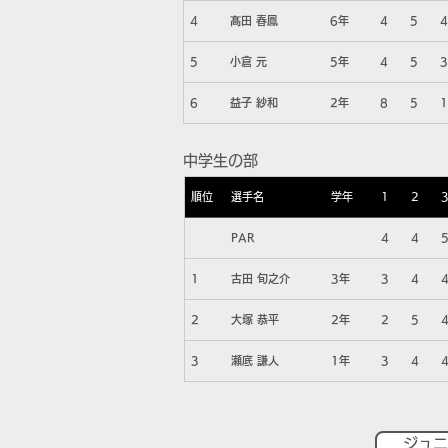
4
髙田 春鳳
6年
4
5
4
5
小倉 元
5年
4
5
3
6
益子 紗和
2年
8
5
1
中学生の部
順位
選手名
学年
1
2
PAR
4
4
1
古田 旬之介
3年
3
4
2
大塚 恭平
2年
2
5
3
瀬底 謙人
1年
3
4
ジュニ