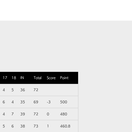
ビルディング
登録・申請・依頼
新規登録／ログイン
17
18
IN
Total
Score
Point
4
5
36
72
6
4
35
69
-3
500
4
7
39
72
0
480
5
6
38
73
1
460.8