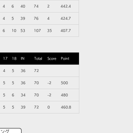
4
6
40
74
2
442.4
4
5
39
76
4
424.7
6
10
53
107
35
407.7
17
18
IN
Total
Score
Point
4
5
36
72
5
5
36
70
-2
500
5
6
34
70
-2
480
5
5
39
72
0
460.8
キング