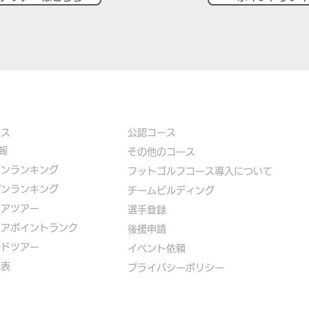
ース
公認コース
報
​その他のコース
ズンランキング
​
フットゴルフコース導入について
パンランキング
​チームビルディング
ニアツアー
選手登録​
ニアポイントランク
​後援申請
ルドツアー
​イベント依頼
代表
プライバシーポリシー