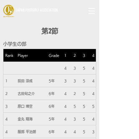
JAPAN FOOTGOLF ASSOCIATION
第2節
小学生の部
Rank
Player
Grade
1
2
3
4
4
3
5
4
1
前田 涼成
5年
3
3
5
4
2
古田旬之介
6年
4
2
5
4
3
原口 璃空
6年
4
5
5
5
4
金丸 翔海
5年
4
3
5
4
4
服部 平治朗
6年
4
4
5
3