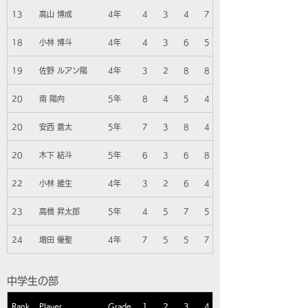
13
高山 博成
4年
4
3
4
7
18
小林 博斗
4年
4
3
6
5
19
佐野 ルアン陽
4年
3
2
8
8
20
南 陽向
5年
8
4
5
4
20
安西 蒼太
5年
7
3
8
4
20
木下 結斗
5年
6
3
6
8
22
小林 維生
4年
3
2
6
4
23
高橋 昇太郎
5年
4
5
7
5
24
増田 優聖
4年
7
5
5
7
中学生の部
Rank
Player
Grade
1
2
3
4