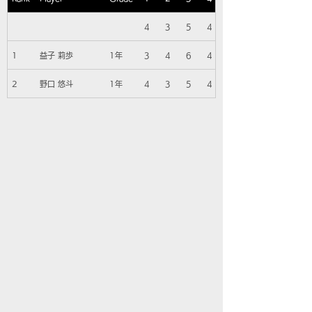
4
3
5
4
1
益子 莉歩
1年
3
4
6
4
2
野口 悠斗
1年
4
3
5
4