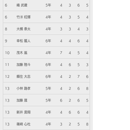
6
嶋 武蔵
5年
4
3
6
5
6
竹澤 旺輝
4年
4
3
5
4
8
大槻 泰太
4年
3
3
4
3
9
幸松 暖人
6年
4
4
6
4
10
茂木 嵐
4年
7
4
5
4
11
加藤 陸斗
6年
4
6
5
3
12
頼住 大志
6年
4
2
7
6
13
小林 路孝
5年
4
2
6
8
13
加藤 晟
5年
6
2
6
5
13
新井 勇翔
4年
4
6
6
4
13
篠崎 心杜
4年
3
2
5
8