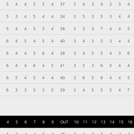
5
4
4
5
5
4
37
2
4
3
4
3
3
4
5
3
4
5
4
4
34
3
5
3
5
3
4
4
5
4
4
5
3
4
38
2
3
3
7
4
4
5
6
4
5
4
5
4
40
3
4
3
5
3
4
4
6
4
4
5
6
4
38
3
4
5
5
4
3
6
6
4
4
6
4
5
41
3
5
3
6
5
4
4
6
5
4
5
4
4
40
3
6
5
6
4
4
5
6
3
3
5
3
5
39
2
4
5
5
5
4
7
4
5
6
7
8
9
OUT
10
11
12
13
14
15
16