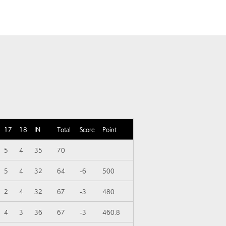
ビルディング
登録・申請・依頼
新規登録／ログイン
17
18
IN
Total
Score
Point
5
4
35
70
5
4
32
64
-6
500
2
4
32
67
-3
480
4
3
36
67
-3
460.8