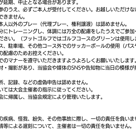
が延期、中止となる場合があります。
参のうえ、必ずご本人が受付してください。お越しいただけな
できません。
本人以外のプレー（代理プレー、権利譲渡）は認めません。
分にトレーニングし、体調には万全の配慮をしたうえでご参加
ださい。（フットゴルフではゴルフコースのグリーンは使用し
ス、駐車場、その他コース外でのサッカーボールの使用（パス
の配慮のためお控えください。
でのマナーを遵守いただきますようよろしくお願いいたします
材・撮影があり、当協会や媒体のSNSや告知物に当日の模様が
所、記録、などの虚偽申告は認めません。
いては大会主催者の指示に従ってください。
会に帰属し、当協会規定により管理いたします。
の疾病、怪我、紛失、その他事故に際し、一切の責任を負いま
情等による遅刻について、主催者は一切の責任を負いません。