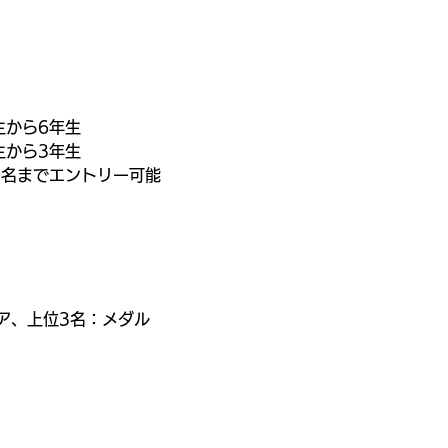
生から6年生
生から3年生
3名までエントリー可能
ー
ア、上位3名：メダル