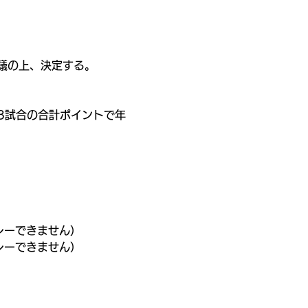
議の上、決定する。
い3試合の合計ポイントで年
レーできません）
レーできません）