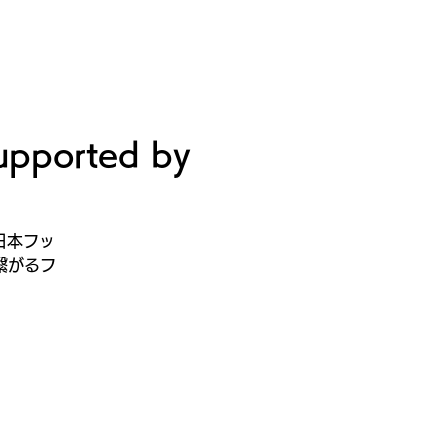
ビルディング
登録・申請・依頼
新規登録／ログイン
orted by
、日本フッ
繋がるフ