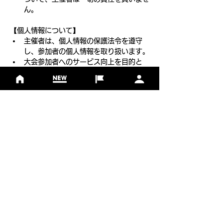
ん。
【個人情報について】
主催者は、個人情報の保護法令を遵守
し、参加者の個人情報を取り扱います。
大会参加者へのサービス向上を目的と
し、参加案内、関連情報の通知、大会協
賛・協力・関係団体からのサービスの提
供に利用いたします。また、主催者もし
くは委託先より申し込み内容に関する確
認連絡をさせていただくことがありま
す。
【お問い合わせ】
本ホームページトップ画面の
こちら
よりお問
い合わせください。
フットゴルフについて