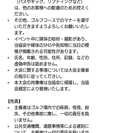
（パスやキック、リフティングなど）
は、他のお客様への配慮のためお控えく
ださい。
その他、ゴルフコースでのマナーを遵守
いただきますようよろしくお願いいたし
ます。
イベント中に媒体の取材・撮影があり、
当協会や媒体のSNSや告知物に当日の模
様が掲載される可能性があります。
氏名、年齢、性別、住所、記録、などの
虚偽申告は認めません。
大会に関する事項については大会主催者
の指示に従ってください。
本大会の肖像権は当協会に帰属し、当協
会規定により管理いたします。
【免責】
主催者はゴルフ場内での疾病、怪我、紛
失、その他事故に際し、一切の責任を負
いません。
公共交通機関、道路事情等による遅刻に
ついて、主催者は一切の責任を負いませ