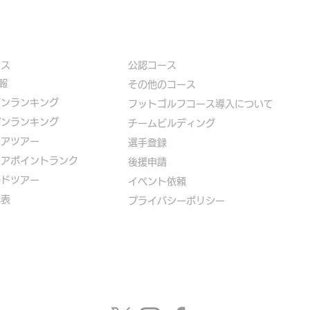
ース
公認コース
報
​その他のコース
ズンランキング
​
フットゴルフコース導入について
パンランキング
​チームビルディング
ニアツアー
選手登録​
ニアポイントランク
​後援申請
ルドツアー
​イベント依頼
代表
プライバシーポリシー