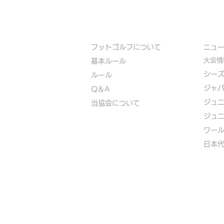
フットゴルフについて
​ニュ
大会情
基本ルール
シー
ルール
ジャ
Q＆A
ジュ
​
当協会について
ジュ
​ワー
​​日本