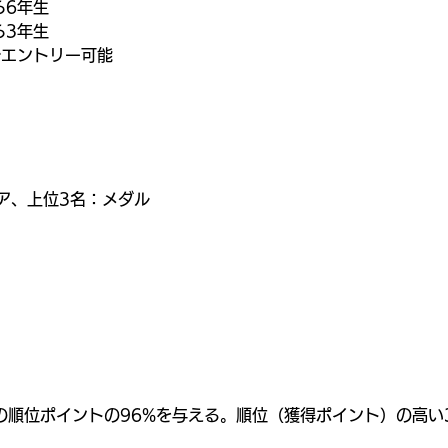
ら6年生
ら3年生
でエントリー可能
ー
ア、上位3名：メダル
は前の順位ポイントの96%を与える。順位（獲得ポイント）の高