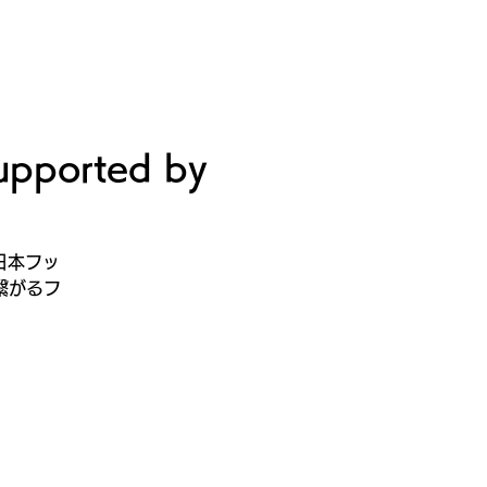
ビルディング
登録・申請・依頼
新規登録／ログイン
orted by
、日本フッ
繋がるフ