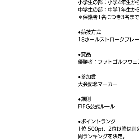
小学生の部：小学4年生か
中学生の部：中学1年生か
＊保護者1名につき3名ま
●競技方式
18ホールストロークプレ
●賞品
優勝者：フットゴルフウェ
●参加賞
大会記念マーカー
●規則
FIFG公式ルール
●ポイントランク
1位 500pt、2位以降
間ランキングを決定。