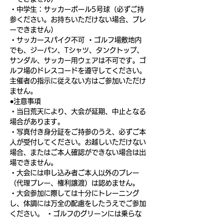
・中学生：サッカーボール5号球（必ずご持
参ください。お持ちいただけない場合、プレ
ーできません）
・サッカースパイク不可 ・ゴルフ場敷地内
でも、ジーパン、Tシャツ、タンクトップ、
サンダル、サッカー用ウェアは不可です。ゴ
ルフ場のドレスコードを遵守してください。
主催者の指示に従えない方はご参加いただけ
ません。
●注意事項
・当日荒天により、大会が延期、中止となる
場合があります。
・写真付き身分証をご持参のうえ、必ずご本
人が受付してください。お越しいただけない
場合、またはご本人確認ができない場合は出
場できません。
・大会には申し込み者ご本人以外のプレー
（代理プレー、権利譲渡）は認めません。
・大会参加に際しては十分にトレーニング
し、体調には万全の配慮をしたうえでご参加
ください。 ・ゴルフのグリーンには乗らな