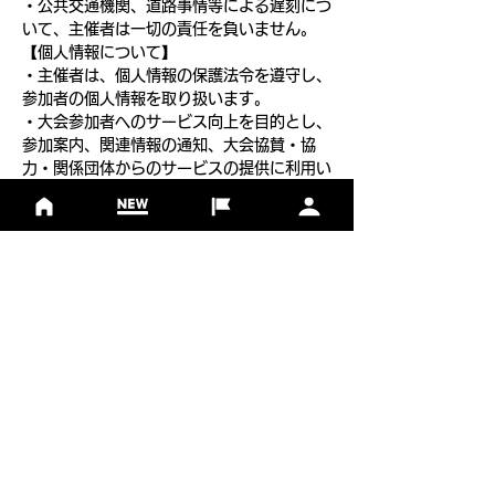
・公共交通機関、道路事情等による遅刻につ
いて、主催者は一切の責任を負いません。
【個人情報について】
・主催者は、個人情報の保護法令を遵守し、
参加者の個人情報を取り扱います。
・大会参加者へのサービス向上を目的とし、
参加案内、関連情報の通知、大会協賛・協
力・関係団体からのサービスの提供に利用い
たします。また、主催者もしくは委託先より
申し込み内容に関する確認連絡をさせていた
だくことがあります。
フットゴルフについて
基本ルール
ルール
Q＆A
​
当協会について
​ニュース