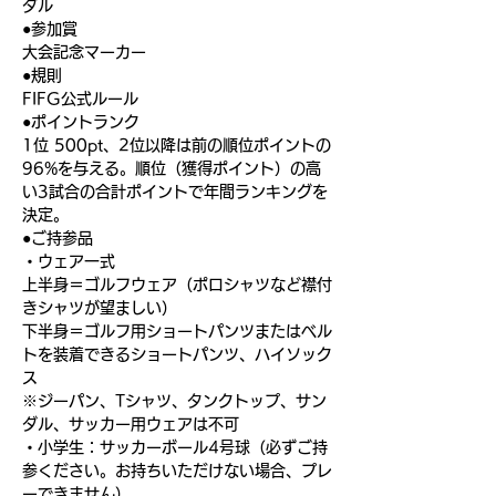
ダル
●参加賞
大会記念マーカー
●規則
FIFG公式ルール
●ポイントランク
1位 500pt、2位以降は前の順位ポイントの
96%を与える。順位（獲得ポイント）の高
い3試合の合計ポイントで年間ランキングを
決定。
●ご持参品
・ウェア一式
上半身＝ゴルフウェア（ポロシャツなど襟付
きシャツが望ましい）
下半身＝ゴルフ用ショートパンツまたはベル
トを装着できるショートパンツ、ハイソック
ス
※ジーパン、Tシャツ、タンクトップ、サン
ダル、サッカー用ウェアは不可
・小学生：サッカーボール4号球（必ずご持
参ください。お持ちいただけない場合、プレ
ーできません）